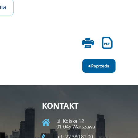
ia
Poprzedni
KONTAKT
ul. Kolska 12
01-045 Warszawa
tel.: 22 380 82 00