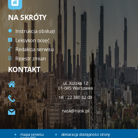
NA SKRÓTY
Instrukcja obsługi
Leksykon pojęć
Redakcja serwisu
Rejestr zmian
KONTAKT
ul. Kolska 12
01-045 Warszawa
tel.: 22 380 82 00
nask@nask.pl
mapa serwisu
deklaracja dostępności strony