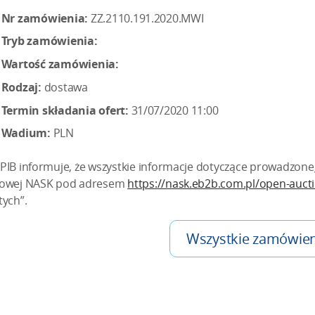
Nr zamówienia:
ZZ.2110.191.2020.MWI
Tryb zamówienia:
Wartość zamówienia:
Rodzaj:
dostawa
Termin składania ofert:
31/07/2020 11:00
Wadium:
PLN
PIB informuje, że wszystkie informacje dotyczące prowadzon
owej NASK pod adresem
https://nask.eb2b.com.pl/open-auct
tych”.
Wszystkie zamówien