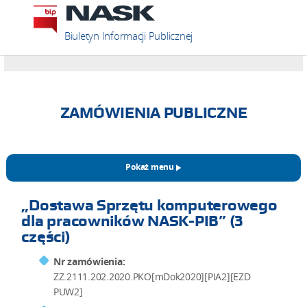
Biuletyn Informacji Publicznej
ZAMÓWIENIA PUBLICZNE
Pokaż menu
„Dostawa Sprzętu komputerowego
dla pracowników NASK-PIB” (3
części)
Nr zamówienia:
ZZ.2111.202.2020.PKO[mDok2020][PIA2][EZD
PUW2]