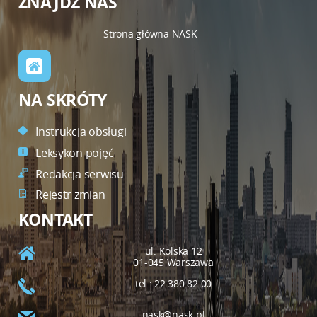
ZNAJDŹ NAS
Strona główna NASK
NA SKRÓTY
Instrukcja obsługi
Leksykon pojęć
Redakcja serwisu
Rejestr zmian
KONTAKT
ul. Kolska 12
01-045 Warszawa
tel.: 22 380 82 00
nask@nask.pl