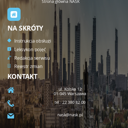
Strona główna NASK
NA SKRÓTY
Instrukcja obsługi
Leksykon pojęć
Redakcja serwisu
Rejestr zmian
KONTAKT
ul. Kolska 12
01-045 Warszawa
tel.: 22 380 82 00
nask@nask.pl