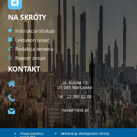
NA SKRÓTY
Instrukcja obsługi
Leksykon pojęć
Redakcja serwisu
Rejestr zmian
KONTAKT
ul. Kolska 12
01-045 Warszawa
tel.: 22 380 82 00
nask@nask.pl
mapa serwisu
deklaracja dostępności strony