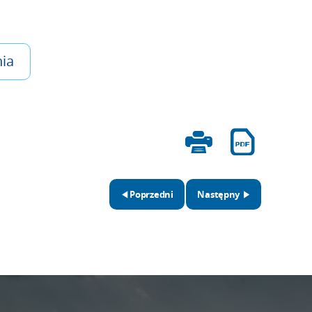
ia
Poprzedni
Następny