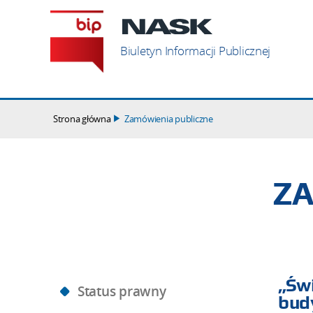
Szukaj
Biuletyn Informacji Publicznej
Strona główna
Zamówienia publiczne
ZA
„Św
Status prawny
budy