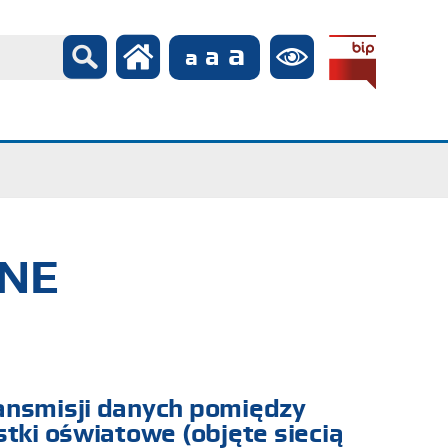
ZNE
ansmisji danych pomiędzy
tki oświatowe (objęte siecią