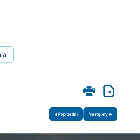
ia
Poprzedni
Następny