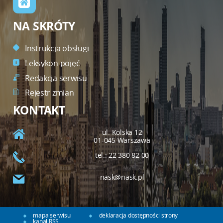
NA SKRÓTY
Instrukcja obsługi
Leksykon pojęć
Redakcja serwisu
Rejestr zmian
KONTAKT
ul. Kolska 12
01-045 Warszawa
tel.: 22 380 82 00
nask@nask.pl
mapa serwisu
deklaracja dostępności strony
kanał RSS