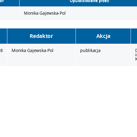
or
Opublikowane przez
Monika Gajewska-Pol
Redaktor
Akcja
18
Monika Gajewska-Pol
publikacja