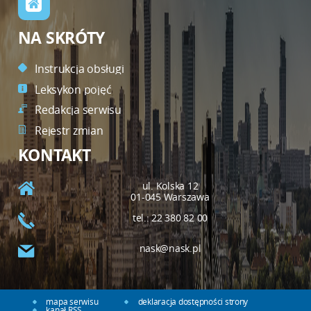
NA SKRÓTY
Instrukcja obsługi
Leksykon pojęć
Redakcja serwisu
Rejestr zmian
KONTAKT
ul. Kolska 12
01-045 Warszawa
tel.: 22 380 82 00
nask@nask.pl
mapa serwisu
deklaracja dostępności strony
kanał RSS