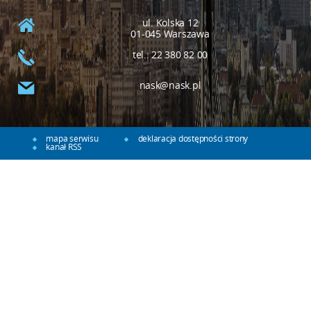
ul. Kolska 12
01-045 Warszawa
tel.: 22 380 82 00
nask@nask.pl
mapa serwisu
deklaracja dostępności strony
kanał RSS