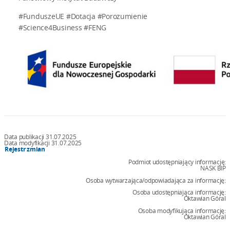
#FunduszeUE #Dotacja #Porozumienie
#Science4Business #FENG
Data publikacji 31.07.2025
Data modyfikacji 31.07.2025
Rejestr zmian
Podmiot udostępniający informację:
NASK BIP
Osoba wytwarzająca/odpowiadająca za informację:
Osoba udostępniająca informację:
Oktawian Góral
Osoba modyfikująca informację:
Oktawian Góral