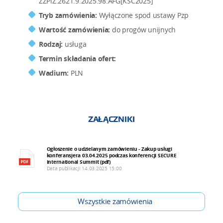
ZZPiZ.2621.9.2025.98.AFG[KSC2025]
Tryb zamówienia:
Wyłączone spod ustawy Pzp
Wartość zamówienia:
do progów unijnych
Rodzaj:
usługa
Termin składania ofert:
Wadium:
PLN
ZAŁĄCZNIKI
Ogłoszenie o udzielanym zamówieniu - Zakup usługi
konferansjera 03.04.2025 podczas konferencji SECURE
International Summit (pdf)
Data publikacji 14.03.2025 15:00
Wszystkie zamówienia