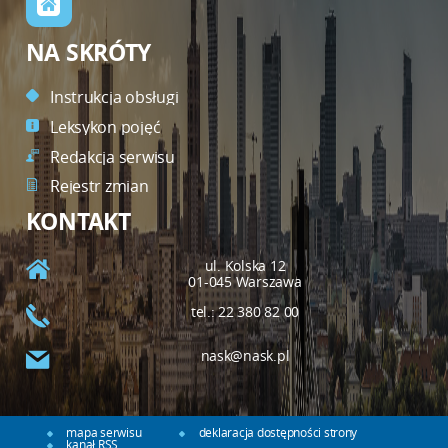
NA SKRÓTY
Instrukcja obsługi
Leksykon pojęć
Redakcja serwisu
Rejestr zmian
KONTAKT
ul. Kolska 12
01-045 Warszawa
tel.: 22 380 82 00
nask@nask.pl
mapa serwisu
deklaracja dostępności strony
kanał RSS