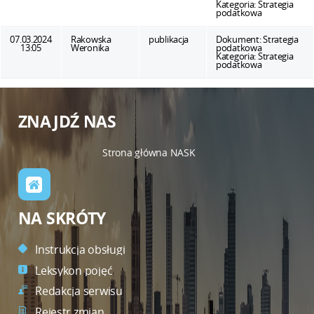
Kategoria:
Strategia
podatkowa
07.03.2024
Rakowska
publikacja
Dokument:
Strategia
13:05
Weronika
podatkowa
Kategoria:
Strategia
podatkowa
ZNAJDŹ NAS
Strona główna NASK
NA SKRÓTY
Instrukcja obsługi
Leksykon pojęć
Redakcja serwisu
Rejestr zmian