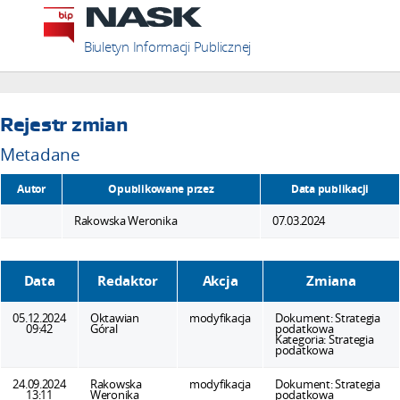
Biuletyn Informacji Publicznej
Rejestr zmian
Metadane
Autor
Opublikowane przez
Data publikacji
Rakowska Weronika
07.03.2024
Data
Redaktor
Akcja
Zmiana
05.12.2024
Oktawian
modyfikacja
Dokument:
Strategia
09:42
Góral
podatkowa
Kategoria:
Strategia
podatkowa
24.09.2024
Rakowska
modyfikacja
Dokument:
Strategia
13:11
Weronika
podatkowa