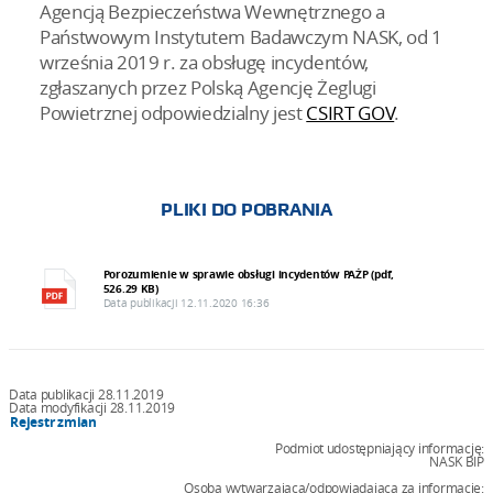
Agencją Bezpieczeństwa Wewnętrznego a
Państwowym Instytutem Badawczym NASK, od 1
września 2019 r. za obsługę incydentów,
zgłaszanych przez Polską Agencję Żeglugi
Powietrznej odpowiedzialny jest
CSIRT GOV
.
PLIKI DO POBRANIA
Porozumienie w sprawie obsługi incydentów PAŻP (pdf,
526.29 KB)
Data publikacji 12.11.2020 16:36
Data publikacji 28.11.2019
Data modyfikacji 28.11.2019
Rejestr zmian
Podmiot udostępniający informację:
NASK BIP
Osoba wytwarzająca/odpowiadająca za informację: