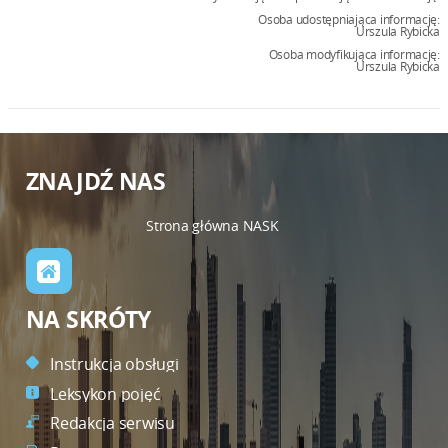
Osoba udostępniająca informację:
Urszula Rybicka
Osoba modyfikująca informację:
Urszula Rybicka
ZNAJDŹ NAS
Strona główna NASK
NA SKRÓTY
Instrukcja obsługi
Leksykon pojęć
Redakcja serwisu